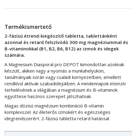
Termékismertető
2-fázisú étrend-kiegészítő tabletta, tablettánként
azonnal és retard felszívódó 300 mg magnéziummal és
B-vitaminokkal (B1, B2, B6, B12) az izmok és idegek
számára.
A Magnesium Diasporal pro DEPOT kimondottan azoknak
készült, akiken nagy a nyomás a munkahelyükön,
tanulmányaik során vagy családi környezetben, emellett
rendkívül aktívak szabadidejükben. A mindennapok intenzív
terhelésének a világában a magnézium és B-vitaminok
együttese hasznos szerepet játszhatnak.
Magas dózisú magnézium kombináció B-vitamin
komplexszel. Az életerős izmokért és egészséges
idegrendszerért. 2-fázisú tabletta retard hatással.