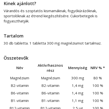
Kinek ajánlott?
Várandós és szoptatós kismamáknak, fogyókúrázóknak,
sportolóknak az étrend kiegészítésére. Cukorbetegek is
fogyaszthatják.
Tartalom
30 db tabletta. 1 tabletta 300 mg magnéziumot tartalmaz.
Összetevők
Aktív/hasznos
Név
Mennyiség
NRV % *
rész
Magnézium
Magnézium
300 mg
80 %
B2-vitamin
B2-vitamin
1,4 mg
100 %
B6-vitamin
B6-vitamin
1,4 mg
100 %
B1-vitamin
B1-vitamin
1,1 mg
100 %
B12-vitamin
B12-vitamin
2,5 µg
100 %