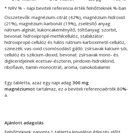
* NRV % – napi beviteli referencia érték felnőtteknek %-ban
Összetevők: magnézium-citrát (42%), magnézium-hidroxid
(21%), magnézium-karbonát (19%), zselésítő anyag:
nátrium-alginát, kukoricakeményítő, töltőanyag: szorbit,
bevonat: hidroxipropil-methilcellulóz, stabilizátor:
hidroxipropil-cellulóz és hálós nátrium-karboximetil-cellulóz,
szinezék: vas-oxid csomósodást gátló: zsírsavak kalcium sói,
cellulóz és szilicium-dioxid, bevonat: zsírsavak mono- és
digliceridjeinek ecetsav-észterei, piridoxin-hidroklorid,
riboflavin, tiamin-monocitrát, aroma, cianokobalamin
Egy tabletta, azaz egy napi adag
300 mg
magnéziumot
tartalmaz, ez a beviteli referenciaérték 80
%
-
a.
Ajánlott adagolás
Felnőtteknek: naponta 1 tabletta lenyelése étkezés előtt.