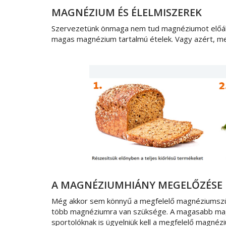
MAGNÉZIUM ÉS ÉLELMISZEREK
Szervezetünk önmaga nem tud magnéziumot előállíta
magas magnézium tartalmú ételek. Vagy azért, mer
A MAGNÉZIUMHIÁNY MEGELŐZÉSE
Még akkor sem könnyű a megfelelő magnéziumszüks
több magnéziumra van szüksége. A magasabb magn
sportolóknak is ügyelniük kell a megfelelő magnéz