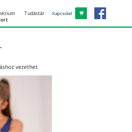
nézium
Tudástár
Kapcsolat
port
L
áshoz vezethet.