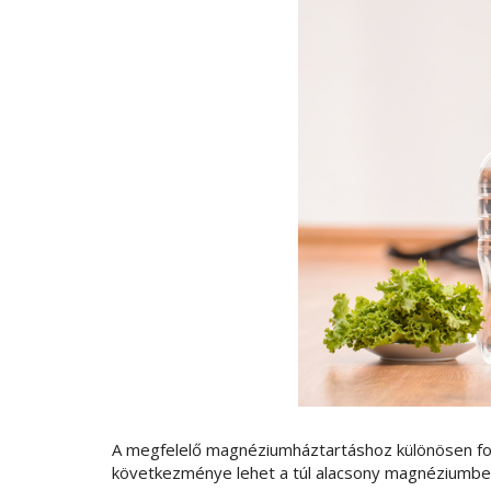
A megfelelő magnéziumháztartáshoz különösen fon
következménye lehet a túl alacsony magnéziumbev