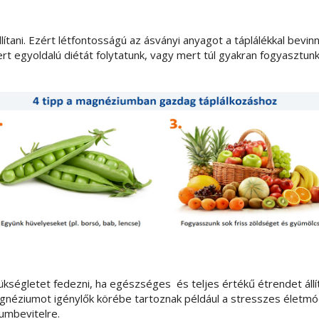
ni. Ezért létfontosságú az ásványi anyagot a táplálékkal bevinni.
t egyoldalú diétát folytatunk, vagy mert túl gyakran fogyasztun
égletet fedezni, ha egészséges és teljes értékű étrendet állí
éziumot igénylők körébe tartoznak például a stresszes életmód
iumbevitelre.