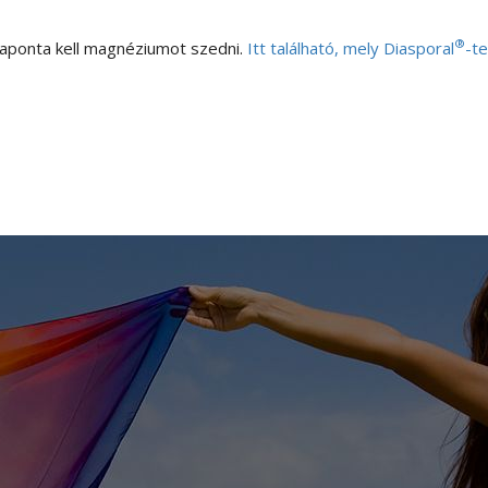
®
ponta kell magnéziumot szedni.
Itt található, mely Diasporal
-te