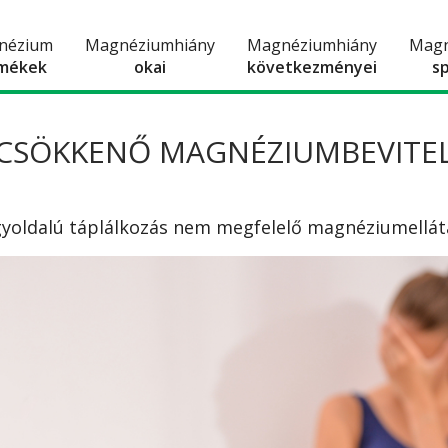
nézium
Magnéziumhiány
Magnéziumhiány
Mag
mékek
okai
következményei
s
CSÖKKENŐ MAGNÉZIUMBEVITE
egyoldalú táplálkozás nem megfelelő magnéziumellát